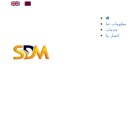
+97431399813
Toggle
navigation
معلومات عنا
خدمات
اتصل بنا